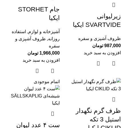
جام STORHET
زیرلیوانی
ایکیا
SVARTVIDE ایکیا
آشپزخانه و لوازم
,
استفاده
ظروف آشپزی و سفره
روزانه
,
ظروف آشپزی و
987,000
تومان
سفره
افزودن به سبد خرید
1,966,000
تومان
افزودن به سبد خرید
اتمام موجودی
ظرف گرم نگهدار
استيل 3 تكه
ست ۴ عدد لیوان
CIKLID ايكيا