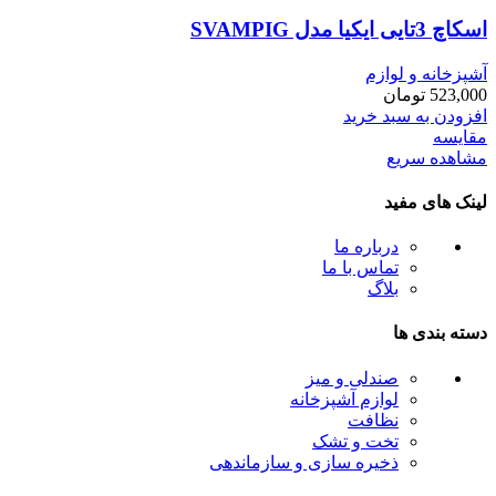
اسكاچ 3تايی ايكيا مدل SVAMPIG
آشپزخانه و لوازم
523,000
تومان
افزودن به سبد خرید
مقایسه
مشاهده سریع
لینک های مفید
درباره ما
تماس با ما
بلاگ
دسته بندی ها
صندلی و میز
لوازم آشپزخانه
نظافت
تخت و تشک
ذخیره سازی و سازماندهی