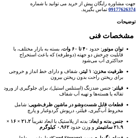
جهت مشاوره رایگان پیش از خرید می توانید با شماره
09177626374
تماس بگیرید.
توضیحات
مشخصات فنی
توان موتور
: حدود
۴۰ تا ۶۰ وات
، بسته به بازار مختلف، با
قابلیت چرخش دو جهته (دو‌طرفه) که باعث استخراج
حداکثری آب می‌شود
ظرفیت مخزن
:
۱ لیتر
، شفاف و دارای خط انداز و خروجی
برای ریختن راحت بدون ریختن بیرون
فیلتر
: جنس ضدزنگ (استنلس استیل)، برای جلوگیری از ورود
تفاله یا هسته‌ها و تهیه آب شفاف
قطعات قابل شست‌وشو در ماشین ظرف‌شویی
: شامل
مخروط آب‌گیری، فیلتر، درپوش گردوغبار و پارچ
جنس بدنه و ابعاد
: بدنه از پلاستیک با ابعاد تقریباً
۲۱.۲ × ۱۶ ×
۲۱.۹ سانتیمتر
و وزن حدود
۰.۹۶۲ کیلوگرم
فضای نگهداری سیم (Cord Storage)
: دارد؛ سیم داخل