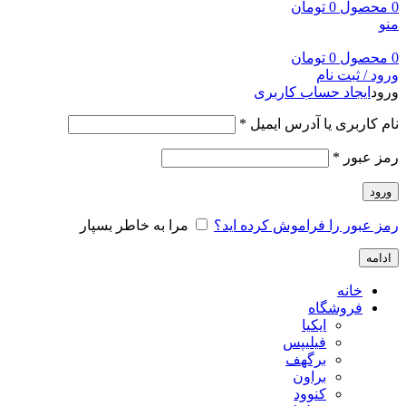
0
محصول
0
تومان
منو
0
محصول
0
تومان
ورود / ثبت نام
ورود
ایجاد حساب کاربری
نام کاربری یا آدرس ایمیل
*
رمز عبور
*
ورود
رمز عبور را فراموش کرده اید؟
مرا به خاطر بسپار
ادامه
خانه
فروشگاه
ایکیا
فیلیپس
برگهف
براون
کنوود