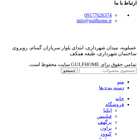
ارتباط با ما
09177626374
info@gulfhome.ir
عسلویه، میدان شهرداری، ابتدای بلوار سربازان گمنام، روبروی
ساختمان شهرداری، طبقه همکف
تمامی حقوق برای GULFHOME سایت محفوظ است.
جستجو
منو
دسته بندی‌ها
خانه
فروشگاه
ایکیا
فیلیپس
برگهف
براون
کنوود