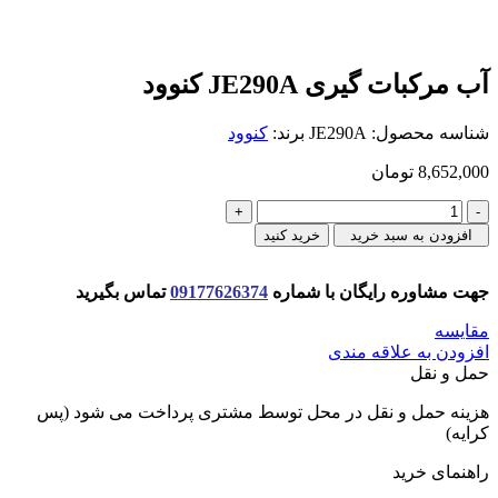
آب مرکبات گیری JE290A کنوود
شناسه محصول:
JE290A
برند:
کنوود
8,652,000
تومان
آب
مرکبات
افزودن به سبد خرید
خرید کنید
گیری
JE290A
جهت مشاوره رایگان با شماره
09177626374
تماس بگیرید
کنوود
عدد
مقایسه
افزودن به علاقه مندی
حمل و نقل
هزینه حمل و نقل در محل توسط مشتری پرداخت می شود (پس
کرایه)
راهنمای خرید