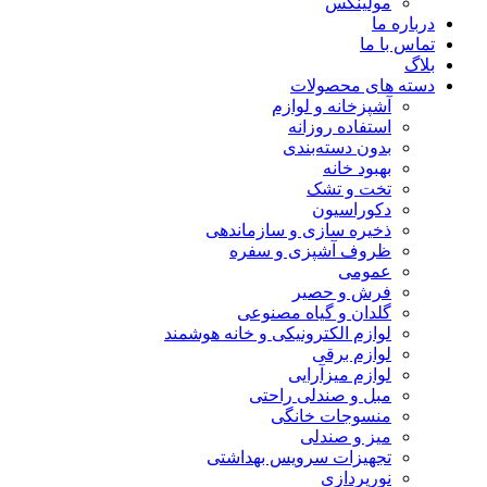
مولینکس
درباره ما
تماس با ما
بلاگ
دسته های محصولات
آشپزخانه و لوازم
استفاده روزانه
بدون دسته‌بندی
بهبود خانه
تخت و تشک
دکوراسیون
ذخیره سازی و سازماندهی
ظروف آشپزی و سفره
عمومی
فرش و حصیر
گلدان و گیاه مصنوعی
لوازم الکترونیکی و خانه هوشمند
لوازم برقی
لوازم میزآرایی
مبل و صندلی راحتی
منسوجات خانگی
میز و صندلی
تجهیزات سرویس بهداشتی
نورپردازی