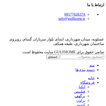
ارتباط با ما
09177626374
info@gulfhome.ir
عسلویه، میدان شهرداری، ابتدای بلوار سربازان گمنام، روبروی
ساختمان شهرداری، طبقه همکف
تمامی حقوق برای GULFHOME سایت محفوظ است.
جستجو
منو
دسته بندی‌ها
خانه
فروشگاه
ایکیا
فیلیپس
برگهف
براون
کنوود