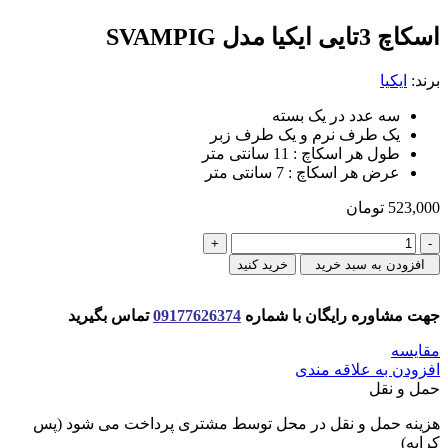
اسكاچ 3تايی ايكيا مدل SVAMPIG
برند:
ایکیا
سه عدد در یک بسته
یک طرف نرم و یک طرف زبر
طول هر اسکاچ : 11 سانتی متر
عرض هر اسکاچ : 7 سانتی متر
523,000
تومان
اسكاچ
3تايی
افزودن به سبد خرید
خرید کنید
ايكيا
مدل
جهت مشاوره رایگان با شماره
09177626374
تماس بگیرید
SVAMPIG
عدد
مقایسه
افزودن به علاقه مندی
حمل و نقل
هزینه حمل و نقل در محل توسط مشتری پرداخت می شود (پس
کرایه)