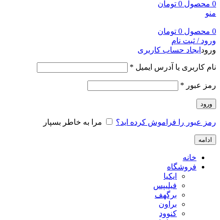
0
محصول
0
تومان
منو
0
محصول
0
تومان
ورود / ثبت نام
ورود
ایجاد حساب کاربری
نام کاربری یا آدرس ایمیل
*
رمز عبور
*
ورود
رمز عبور را فراموش کرده اید؟
مرا به خاطر بسپار
ادامه
خانه
فروشگاه
ایکیا
فیلیپس
برگهف
براون
کنوود