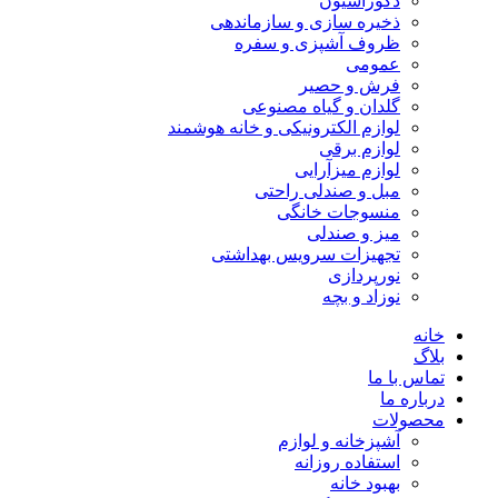
دکوراسیون
ذخیره سازی و سازماندهی
ظروف آشپزی و سفره
عمومی
فرش و حصیر
گلدان و گیاه مصنوعی
لوازم الکترونیکی و خانه هوشمند
لوازم برقی
لوازم میزآرایی
مبل و صندلی راحتی
منسوجات خانگی
میز و صندلی
تجهیزات سرویس بهداشتی
نورپردازی
نوزاد و بچه
خانه
بلاگ
تماس با ما
درباره ما
محصولات
آشپزخانه و لوازم
استفاده روزانه
بهبود خانه