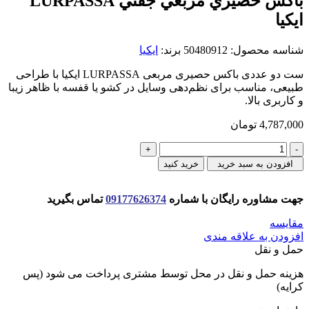
باكس حصيري مربعي جفتي LURPASSA
ايكيا
شناسه محصول:
50480912
برند:
ایکیا
ست دو عددی باکس حصیری مربعی LURPASSA ایکیا با طراحی
طبیعی، مناسب برای نظم‌دهی وسایل در کشو یا قفسه با ظاهر زیبا
و کاربری بالا.
4,787,000
تومان
باكس
حصيري
افزودن به سبد خرید
خرید کنید
مربعي
جفتي
جهت مشاوره رایگان با شماره
09177626374
تماس بگیرید
LURPASSA
ايكيا
مقایسه
عدد
افزودن به علاقه مندی
حمل و نقل
هزینه حمل و نقل در محل توسط مشتری پرداخت می شود (پس
کرایه)