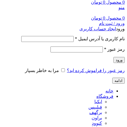
0
محصول
0
تومان
منو
0
محصول
0
تومان
ورود / ثبت نام
ورود
ایجاد حساب کاربری
نام کاربری یا آدرس ایمیل
*
رمز عبور
*
ورود
رمز عبور را فراموش کرده اید؟
مرا به خاطر بسپار
ادامه
خانه
فروشگاه
ایکیا
فیلیپس
برگهف
براون
کنوود