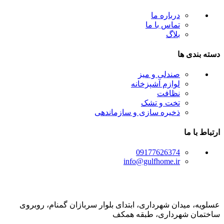
درباره ما
تماس با ما
بلاگ
دسته بندی ها
صندلی و میز
لوازم آشپزخانه
نظافت
تخت و تشک
ذخیره سازی و سازماندهی
ارتباط با ما
09177626374
info@gulfhome.ir
عسلویه، میدان شهرداری، ابتدای بلوار سربازان گمنام، روبروی
ساختمان شهرداری، طبقه همکف