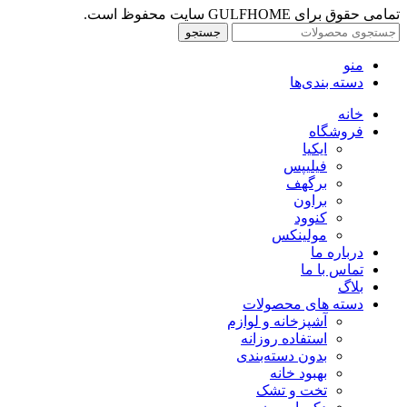
تمامی حقوق برای GULFHOME سایت محفوظ است.
جستجو
منو
دسته بندی‌ها
خانه
فروشگاه
ایکیا
فیلیپس
برگهف
براون
کنوود
مولینکس
درباره ما
تماس با ما
بلاگ
دسته های محصولات
آشپزخانه و لوازم
استفاده روزانه
بدون دسته‌بندی
بهبود خانه
تخت و تشک