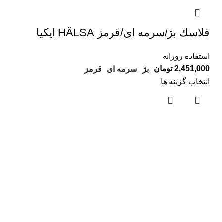
فلاسك بژ/سرمه ای/قرمز HÄLSA ايكيا
استفاده روزانه
2,451,000
تومان
بژ
سرمه ای
قرمز
انتخاب گزینه ها
لینک های مفید
درباره ما
تماس با ما