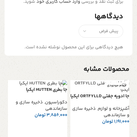
برای ثبت نقد و بررسی
وارد حساب کاربری خود
شوید.
دیدگاهها
هیچ دیدگاهی برای این محصول نوشته نشده است.
محصولات مشابه
اتمام موجودی
جا بطري HUTTEN ايكيا
جا ادويه جفتی ORTFYLLD ايكيا
دکوراسیون
,
ذخیره سازی و
آشپزخانه و لوازم
,
ذخیره سازی
سازماندهی
و سازماندهی
3,856,000
تومان
1,191,000
تومان
افزودن به سبد خرید
اطلاعات بیشتر