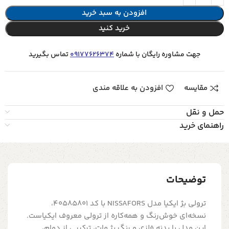
افزودن به سبد خرید
خرید کنید
جهت مشاوره رایگان با شماره
09177626374
تماس بگیرید
مقایسه
افزودن به علاقه مندی
حمل و نقل
راهنمای خرید
توضیحات
ترولی بژ ایکیا مدل NISSAFORS با کد 40585801،
نسخه‌ای خوش‌رنگ و همه‌کاره از ترولی معروف ایکیاست.
این مدل با بدنه فلزی و رنگ بژ مات، ترکیبی از دوام،