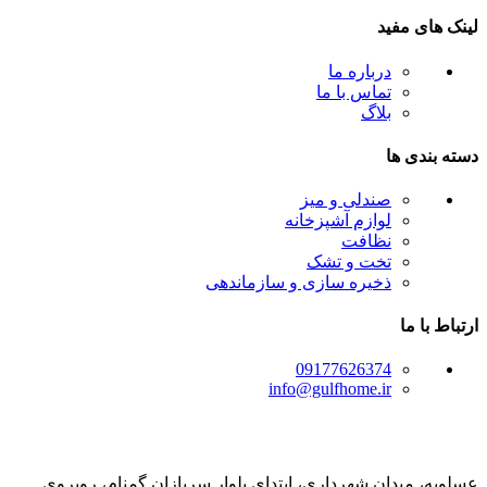
لینک های مفید
درباره ما
تماس با ما
بلاگ
دسته بندی ها
صندلی و میز
لوازم آشپزخانه
نظافت
تخت و تشک
ذخیره سازی و سازماندهی
ارتباط با ما
09177626374
info@gulfhome.ir
عسلویه، میدان شهرداری، ابتدای بلوار سربازان گمنام، روبروی