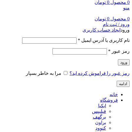
0
محصول
0
تومان
منو
0
محصول
0
تومان
ورود / ثبت نام
ورود
ایجاد حساب کاربری
نام کاربری یا آدرس ایمیل
*
رمز عبور
*
ورود
رمز عبور را فراموش کرده اید؟
مرا به خاطر بسپار
ادامه
خانه
فروشگاه
ایکیا
فیلیپس
برگهف
براون
کنوود