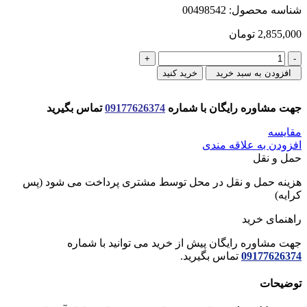
شناسه محصول:
00498542
2,855,000
تومان
جا
حوله
افزودن به سبد خرید
خرید کنید
اي
مشكي
جهت مشاوره رایگان با شماره
09177626374
تماس بگیرید
TISKEN
ايكيا
مقایسه
عدد
افزودن به علاقه مندی
حمل و نقل
هزینه حمل و نقل در محل توسط مشتری پرداخت می شود (پس
کرایه)
راهنمای خرید
جهت مشاوره رایگان پیش از خرید می توانید با شماره
09177626374
تماس بگیرید.
توضیحات