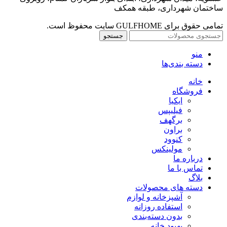
ساختمان شهرداری، طبقه همکف
تمامی حقوق برای GULFHOME سایت محفوظ است.
جستجو
منو
دسته بندی‌ها
خانه
فروشگاه
ایکیا
فیلیپس
برگهف
براون
کنوود
مولینکس
درباره ما
تماس با ما
بلاگ
دسته های محصولات
آشپزخانه و لوازم
استفاده روزانه
بدون دسته‌بندی
بهبود خانه