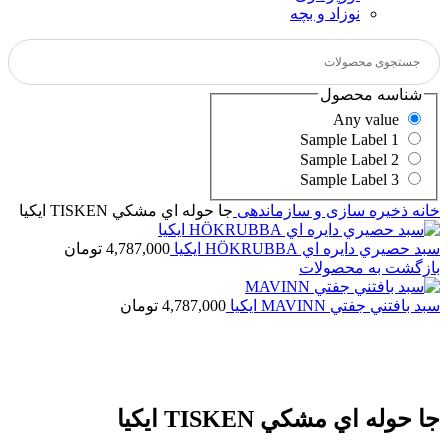
نوزاد و بچه
شناسه محصول
Any value
Sample Label 1
Sample Label 2
Sample Label 3
خانه
ذخیره سازی و سازماندهی
جا حوله اي مشكي TISKEN ايكيا
سبد حصيري دايره اي HÖKRUBBA ايكيا
4,787,000
تومان
بازگشت به محصولات
سبد بافتني جفتي MAVINN ایکیا
4,787,000
تومان
جا حوله اي مشكي TISKEN ايكيا