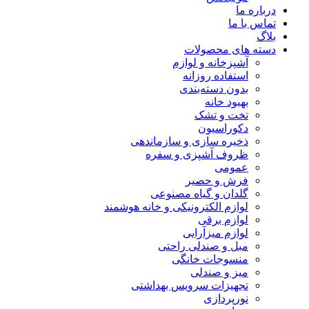
درباره ما
تماس با ما
بلاگ
دسته های محصولات
آشپزخانه و لوازم
استفاده روزانه
بدون دسته‌بندی
بهبود خانه
تخت و تشک
دکوراسیون
ذخیره سازی و سازماندهی
ظروف آشپزی و سفره
عمومی
فرش و حصیر
گلدان و گیاه مصنوعی
لوازم الکترونیکی و خانه هوشمند
لوازم برقی
لوازم میزآرایی
مبل و صندلی راحتی
منسوجات خانگی
میز و صندلی
تجهیزات سرویس بهداشتی
نورپردازی