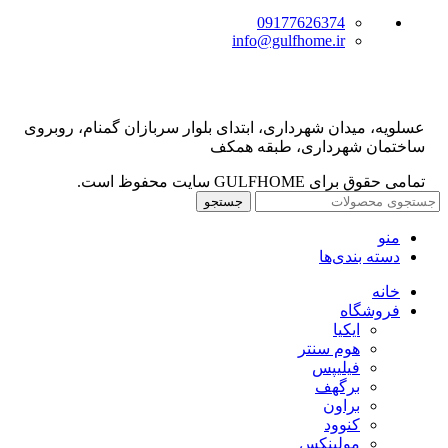
09177626374
info@gulfhome.ir
عسلویه، میدان شهرداری، ابتدای بلوار سربازان گمنام، روبروی
ساختمان شهرداری، طبقه همکف
تمامی حقوق برای GULFHOME سایت محفوظ است.
جستجو
منو
دسته بندی‌ها
خانه
فروشگاه
ایکیا
هوم سنتر
فیلیپس
برگهف
براون
کنوود
مولینکس