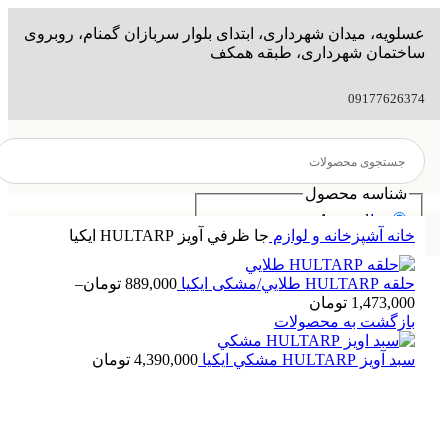
عسلویه، میدان شهرداری، ابتدای بلوار سربازان گمنام، روبروی
ساختمان شهرداری، طبقه همکف
09177626374
شناسه محصول
Any value
خانه
خانه
آشپزخانه و لوازم
جا ظرفي آويز HULTARP ايكيا
Sample Label 1
فروشگاه
Sample Label 2
ایکیا
Sample Label 3
هوم سنتر
حلقه HULTARP طلايي/مشکی ایکیا
889,000
تومان
–
فیلیپس
1,473,000
تومان
برگهف
بازگشت به محصولات
براون
کنوود
سبد آويز HULTARP مشكي ایکیا
4,390,000
تومان
مولینکس
درباره ما
ورود / ثبت نام
تماس با ما
بلاگ