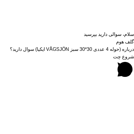
عسلویه، میدان شهرداری، ابتدای بلوار سربازان گمنام، روبروی
ساختمان شهرداری، طبقه همکف
تمامی حقوق برای GULFHOME سایت محفوظ است.
سلام، سوالی دارید بپرسید
گلف هوم
درباره (حوله 4 عددی 30*30 سبز VÅGSJÖN ايكيا) سوال دارید؟
شروع چت