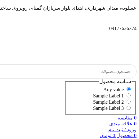
عسلویه، میدان شهرداری، ابتدای بلوار سربازان گمنام، روبروی سا
09177626374
شناسه محصول
Any value
Sample Label 1
Sample Label 2
Sample Label 3
0
مقایسه
0
علاقه مندی
ورود / ثبت نام
0
محصول
0
تومان