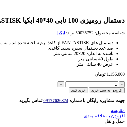
دستمال روميزی 100 تايی 40*40 ایکیا FANTASTISK
شناسه محصول:
50035752
برند:
ایکیا
دستمال های FANTASTISK از کاغذ نرم ساخته شده اند و به سرعت جذب می شوند.
صد عدد دستمال سفره سفید کاغذی
تاشده به اندازه 20×20 سانتی متر
طول 40 سانتی متر
عرض 40 سانتی متر
1,156,000
تومان
دستمال
روميزی
افزودن به سبد خرید
خرید کنید
100
تايی
جهت مشاوره رایگان با شماره
09177626374
تماس بگیرید
40*40
ایکیا
مقایسه
FANTASTISK
افزودن به علاقه مندی
عدد
حمل و نقل