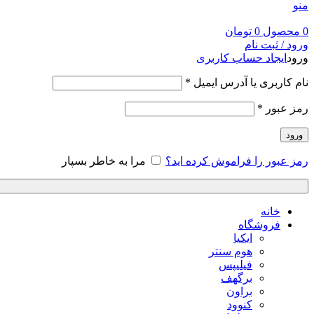
منو
0
محصول
0
تومان
ورود / ثبت نام
ورود
ایجاد حساب کاربری
نام کاربری یا آدرس ایمیل
*
رمز عبور
*
ورود
رمز عبور را فراموش کرده اید؟
مرا به خاطر بسپار
خانه
فروشگاه
ایکیا
هوم سنتر
فیلیپس
برگهف
براون
کنوود