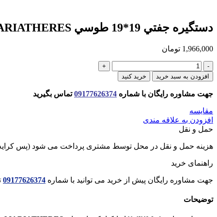
دستگيره جفتي 19*19 طوسي MARIATHERES ايكيا
1,966,000
تومان
دستگيره
جفتي
افزودن به سبد خرید
خرید کنید
19*19
طوسي
جهت مشاوره رایگان با شماره
09177626374
تماس بگیرید
MARIATHERES
ايكيا
مقایسه
عدد
افزودن به علاقه مندی
حمل و نقل
هزینه حمل و نقل در محل توسط مشتری پرداخت می شود (پس کرایه
راهنمای خرید
جهت مشاوره رایگان پیش از خرید می توانید با شماره
09177626374
ت
توضیحات