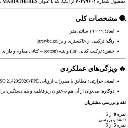
محصول شماره
۷۰۴۷۹۶۰۱
از ایکیا، که با عنوان
MARIATHERES
شن
🧶 مشخصات کلی
ابعاد:
۱۹ × ۱۹ سانتی‌متر
رنگ:
ترکیبی از خاکستری و بژ (grey/beige)
جنس:
ترکیب کتانی (lin) و پنبه (cotton) – کتانی مقاوم و دارای جلوه درخشنده، و پنبه نرم و لطیف
🔥 ویژگی‌های عملکردی
ایمنی حرارتی:
مطابق با مقررات اروپایی PPE (EN ISO 21420:2020 و EN 407:2020)، این محصول امنیت لازم برای تماس با ظروف داغ را فراهم می‌کند
دوکاره:
می‌توان از آن هم به‌عنوان زیرقابلمه و هم دستگیره ب
نقد و بررسی مشتریان
نمره
0
از 5
0 نقد و بررسی
نمره
5
از 5