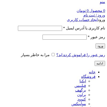
منو
0
محصول
0
تومان
ورود / ثبت نام
ورود
ایجاد حساب کاربری
نام کاربری یا آدرس ایمیل
*
رمز عبور
*
ورود
رمز عبور را فراموش کرده اید؟
مرا به خاطر بسپار
ادامه
خانه
فروشگاه
ایکیا
فیلیپس
برگهف
براون
کنوود
مولینکس