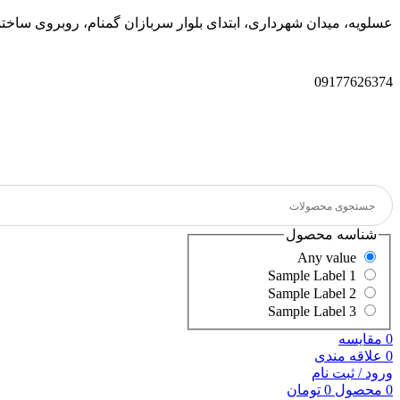
عسلویه، میدان شهرداری، ابتدای بلوار سربازان گمنام، روبروی سا
09177626374
شناسه محصول
Any value
Sample Label 1
Sample Label 2
Sample Label 3
0
مقایسه
0
علاقه مندی
ورود / ثبت نام
0
محصول
0
تومان