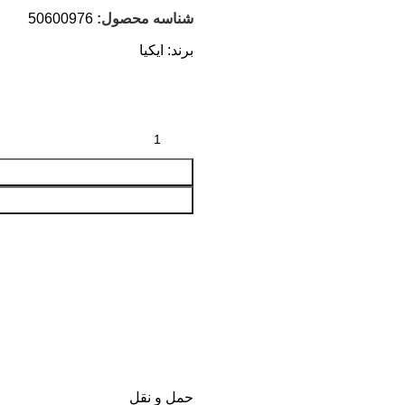
شناسه محصول:
50600976
برند:
ایکیا
حمل و نقل