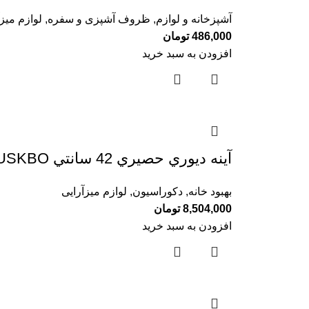
آشپزخانه و لوازم
,
ظروف آشپزی و سفره
,
لوازم میز
486,000
تومان
افزودن به سبد خرید
آينه ديوري حصيري 42 سانتي BUSKBO ايكيا
بهبود خانه
,
دکوراسیون
,
لوازم میزآرایی
8,504,000
تومان
افزودن به سبد خرید