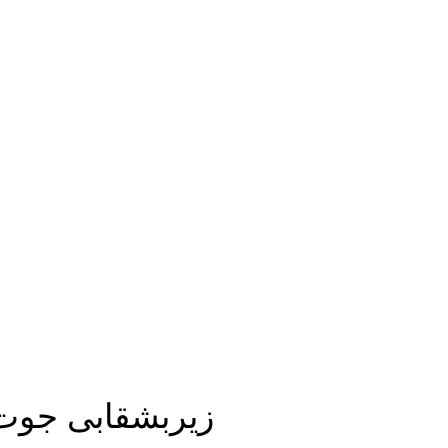
زیربشقابی جوت MÄVINN ایک