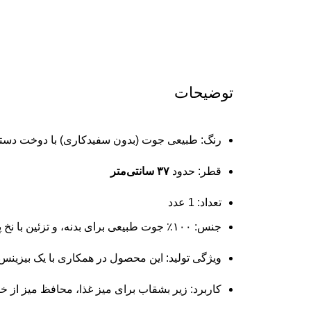
توضیحات
رنگ: طبیعی جوت (بدون سفیدکاری) با دوخت دستی
قطر: حدود
۳۷ سانتی‌متر
تعداد: 1 عدد
جنس: ۱۰۰٪ جوت طبیعی برای بدنه، و تزئین با نخ پنبه‌ای (cotton) در حاشیه.
ویژگی تولید: این محصول در همکاری با یک بیزینس اجتماعی (social business) در بنگلادش تولید شده است تا اشتغال برای زنان د
کاربرد: زیر بشقاب برای میز غذا، محافظ میز از