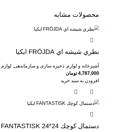
محصولات مشابه
بطري شيشه اي FRÖJDA ايكيا
آشپزخانه و لوازم
,
ذخیره سازی و سازماندهی
,
لوازم 
4,787,000
تومان
افزودن به سبد خرید
دستمال كوچك 24*24 FANTASTISK ايكيا