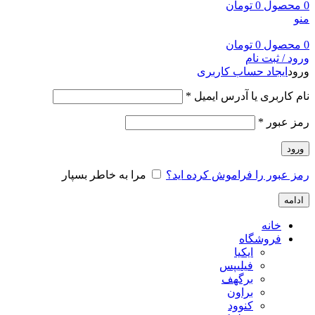
0
محصول
0
تومان
منو
0
محصول
0
تومان
ورود / ثبت نام
ورود
ایجاد حساب کاربری
نام کاربری یا آدرس ایمیل
*
رمز عبور
*
ورود
رمز عبور را فراموش کرده اید؟
مرا به خاطر بسپار
ادامه
خانه
فروشگاه
ایکیا
فیلیپس
برگهف
براون
کنوود