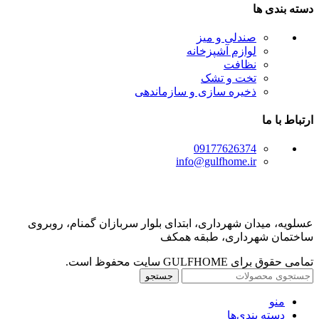
دسته بندی ها
صندلی و میز
لوازم آشپزخانه
نظافت
تخت و تشک
ذخیره سازی و سازماندهی
ارتباط با ما
09177626374
info@gulfhome.ir
عسلویه، میدان شهرداری، ابتدای بلوار سربازان گمنام، روبروی
ساختمان شهرداری، طبقه همکف
تمامی حقوق برای GULFHOME سایت محفوظ است.
جستجو
منو
دسته بندی‌ها