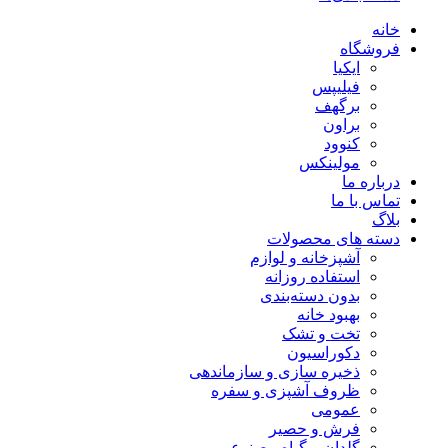
خانه
فروشگاه
ایکیا
فیلیپس
برگهف
براون
کنوود
مولینکس
درباره ما
تماس با ما
بلاگ
دسته های محصولات
آشپزخانه و لوازم
استفاده روزانه
بدون دسته‌بندی
بهبود خانه
تخت و تشک
دکوراسیون
ذخیره سازی و سازماندهی
ظروف آشپزی و سفره
عمومی
فرش و حصیر
گلدان و گیاه مصنوعی