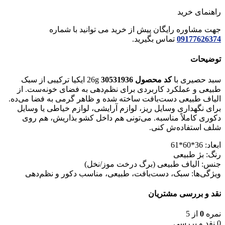
راهنمای خرید
جهت مشاوره رایگان پیش از خرید می توانید با شماره
09177626374
تماس بگیرید.
توضیحات
سبد حصیری با
کد محصول 30531936
26g ایکیا ترکیبی از سبک
طبیعی و عملکرد کاربردی برای نظم‌دهی به فضای خونه‌ست. از
الیاف طبیعی دست‌بافت ساخته شده و ظاهر گرمی به فضا می‌ده.
برای نگهداری وسایل ریز، لوازم آرایشی، لوازم خیاطی یا وسایل
دکوری کاملاً مناسبه. می‌تونی هم داخل کشو بذاریش، هم روی
شلف استفاده‌ش کنی.
ابعاد: 36*60*61
رنگ: بژ طبیعی
جنس: الیاف طبیعی (برگ درخت موز/نخل)
ویژگی‌ها: سبک، دست‌بافت، طبیعی، مناسب دکور و نظم‌دهی
نقد و بررسی مشتریان
نمره
0
از 5
0 نقد و بررسی