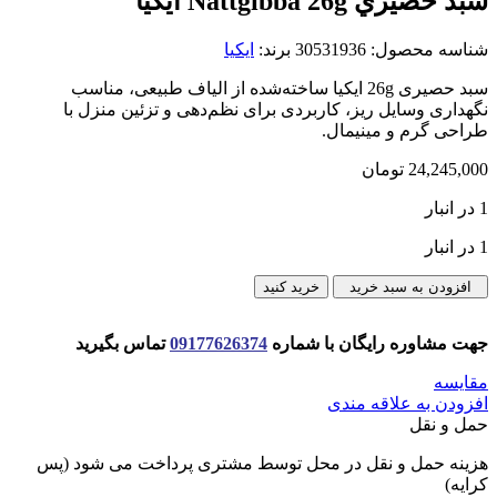
سبد حصيري Nattgibba 26g ايكيا
شناسه محصول:
30531936
برند:
ایکیا
سبد حصیری 26g ایکیا ساخته‌شده از الیاف طبیعی، مناسب
نگهداری وسایل ریز، کاربردی برای نظم‌دهی و تزئین منزل با
طراحی گرم و مینیمال.
24,245,000
تومان
1 در انبار
1 در انبار
سبد
افزودن به سبد خرید
خرید کنید
حصيري
Nattgibba
جهت مشاوره رایگان با شماره
09177626374
تماس بگیرید
26g
ايكيا
مقایسه
عدد
افزودن به علاقه مندی
حمل و نقل
هزینه حمل و نقل در محل توسط مشتری پرداخت می شود (پس
کرایه)