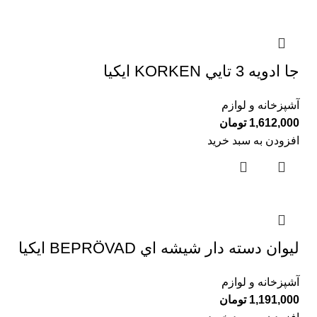
جا ادويه 3 تايي KORKEN ايكيا
آشپزخانه و لوازم
1,612,000
تومان
افزودن به سبد خرید
ليوان دسته دار شيشه اي BEPRÖVAD ايكيا
آشپزخانه و لوازم
1,191,000
تومان