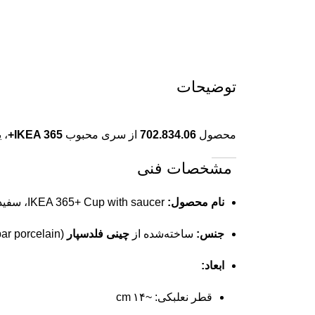
توضیحات
محصول
702.834.06
از سری محبوب
IKEA 365+
، 
مشخصات فنی
نام محصول:
IKEA 365+ Cup with saucer، سفید، ظرفیت
جنس:
ساخته‌شده از
چینی فلدسپار
(feldspar porcelain) که سبک، مقاوم در برابر ضربه و مناسب برای استفاده روزانه طراحی شده
ابعاد:
قطر نعلبکی: ~۱۴ cm