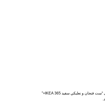
فنجان و نعلبكي سفيد IKEA 365+”
.