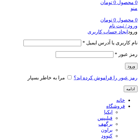
0
محصول
0
تومان
منو
0
محصول
0
تومان
ورود / ثبت نام
ورود
ایجاد حساب کاربری
نام کاربری یا آدرس ایمیل
*
رمز عبور
*
ورود
رمز عبور را فراموش کرده اید؟
مرا به خاطر بسپار
ادامه
خانه
فروشگاه
ایکیا
فیلیپس
برگهف
براون
کنوود