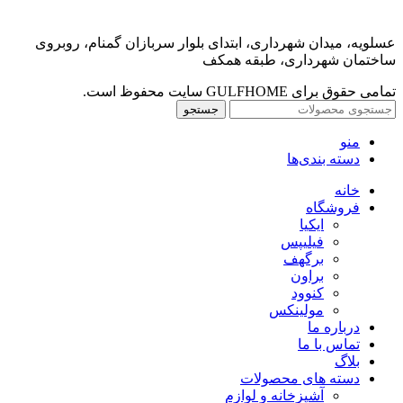
عسلویه، میدان شهرداری، ابتدای بلوار سربازان گمنام، روبروی
ساختمان شهرداری، طبقه همکف
تمامی حقوق برای GULFHOME سایت محفوظ است.
جستجو
منو
دسته بندی‌ها
خانه
فروشگاه
ایکیا
فیلیپس
برگهف
براون
کنوود
مولینکس
درباره ما
تماس با ما
بلاگ
دسته های محصولات
آشپزخانه و لوازم