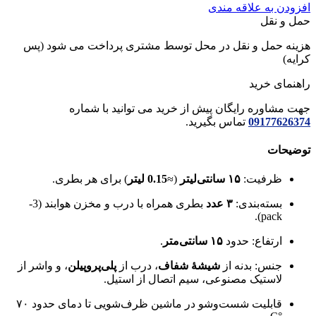
افزودن به علاقه مندی
KORKEN
حمل و نقل
ایکیا
عدد
هزینه حمل و نقل در محل توسط مشتری پرداخت می شود (پس
کرایه)
راهنمای خرید
جهت مشاوره رایگان پیش از خرید می توانید با شماره
09177626374
تماس بگیرید.
توضیحات
ظرفیت:
۱۵ سانتی‌لیتر
(≈
0.15 لیتر
) برای هر بطری.
بسته‌بندی:
۳ عدد
بطری همراه با درب و مخزن هوابند (3-
pack).
ارتفاع: حدود
۱۵ سانتی‌متر
.
جنس: بدنه از
شیشهٔ شفاف
، درب از
پلی‌پروپیلن
، و واشر از
لاستیک مصنوعی، سیم اتصال از استیل.
قابلیت شست‌وشو در ماشین ظرف‌شویی تا دمای حدود ۷۰