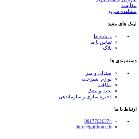
مقایسه
مشاهده سریع
لینک های مفید
درباره ما
تماس با ما
بلاگ
دسته بندی ها
صندلی و میز
لوازم آشپزخانه
نظافت
تخت و تشک
ذخیره سازی و سازماندهی
ارتباط با ما
09177626374
info@gulfhome.ir