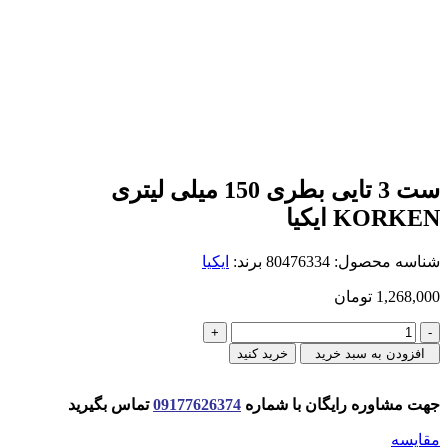
ست 3 تایی بطری 150 میلی لیتری
KORKEN ایکیا
شناسه محصول:
80476334
برند:
ایکیا
1,268,000
تومان
ست
3
افزودن به سبد خرید
خرید کنید
تایی
بطری
150
جهت مشاوره رایگان با شماره
09177626374
تماس بگیرید
میلی
مقایسه
لیتری