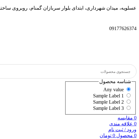
عسلویه، میدان شهرداری، ابتدای بلوار سربازان گمنام، روبروی سا
09177626374
شناسه محصول
Any value
Sample Label 1
Sample Label 2
Sample Label 3
0
مقایسه
0
علاقه مندی
ورود / ثبت نام
0
محصول
0
تومان