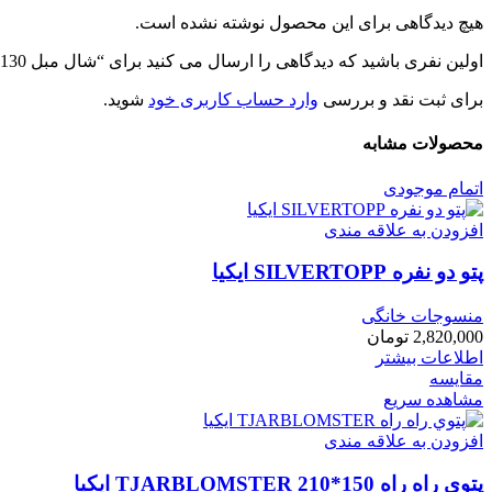
هیچ دیدگاهی برای این محصول نوشته نشده است.
اولین نفری باشید که دیدگاهی را ارسال می کنید برای “شال مبل 130*170 سبز/صورتی/بژ SANDBRODD ايكيا”
برای ثبت نقد و بررسی
وارد حساب کاربری خود
شوید.
محصولات مشابه
اتمام موجودی
افزودن به علاقه مندی
پتو دو نفره SILVERTOPP ایکیا
منسوجات خانگی
2,820,000
تومان
اطلاعات بیشتر
مقایسه
مشاهده سریع
افزودن به علاقه مندی
پتوي راه راه 150*210 TJARBLOMSTER ايكيا