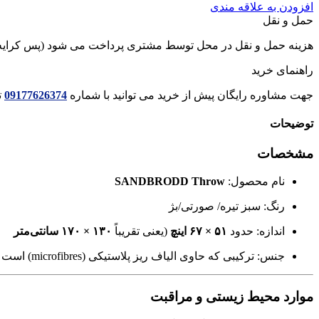
SANDBRODD
افزودن به علاقه مندی
ايكيا
حمل و نقل
عدد
هزینه حمل و نقل در محل توسط مشتری پرداخت می شود (پس کرایه
راهنمای خرید
جهت مشاوره رایگان پیش از خرید می توانید با شماره
09177626374
ت
توضیحات
مشخصات
نام محصول:
SANDBRODD Throw
رنگ: سبز تیره/ صورتی/بژ
اندازه: حدود
۵۱ × ۶۷ اینچ
(یعنی تقریباً
۱۳۰ × ۱۷۰ سانتی‌متر
جنس: ترکیبی که حاوی الیاف ریز پلاستیکی (microfibres) است — یعنی بخشی از موادش پلاستیکی است و هنگام شست‌وشو امکان آزاد شدن میکروفیبر دارد.
موارد محیط زیستی و مراقبت