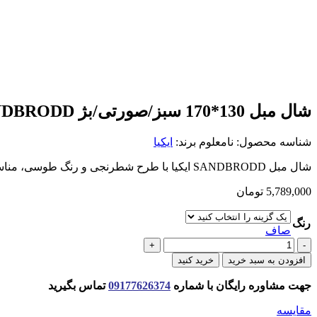
شال مبل 130*170 سبز/صورتی/بژ SANDBRODD ايكيا
شناسه محصول:
نامعلوم
برند:
ایکیا
شال مبل SANDBRODD ایکیا با طرح شطرنجی و رنگ طوسی، مناسب دکور مبل و ایجاد فضای گرم و راحت در خانه.
5,789,000
تومان
رنگ
صاف
شال
مبل
افزودن به سبد خرید
خرید کنید
130*170
سبز/
جهت مشاوره رایگان با شماره
09177626374
تماس بگیرید
صورتی/
بژ
مقایسه