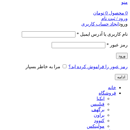
منو
0
محصول
0
تومان
ورود / ثبت نام
ورود
ایجاد حساب کاربری
نام کاربری یا آدرس ایمیل
*
رمز عبور
*
ورود
رمز عبور را فراموش کرده اید؟
مرا به خاطر بسپار
ادامه
خانه
فروشگاه
ایکیا
فیلیپس
برگهف
براون
کنوود
مولینکس