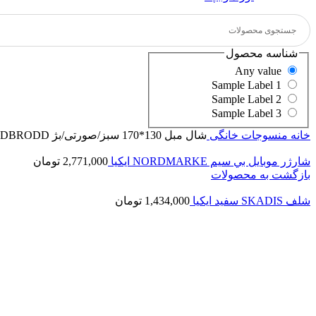
شناسه محصول
Any value
Sample Label 1
Sample Label 2
Sample Label 3
خانه
منسوجات خانگی
شال مبل 130*170 سبز/صورتی/بژ SANDBRODD ايكيا
شارژر موبايل بي سيم NORDMARKE ايكيا
2,771,000
تومان
بازگشت به محصولات
شلف SKADIS سفيد ايكيا
1,434,000
تومان