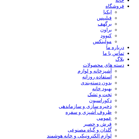
خانه
فروشگاه
ایکیا
فیلیپس
برگهف
براون
کنوود
مولینکس
درباره ما
تماس با ما
بلاگ
دسته های محصولات
آشپزخانه و لوازم
استفاده روزانه
بدون دسته‌بندی
بهبود خانه
تخت و تشک
دکوراسیون
ذخیره سازی و سازماندهی
ظروف آشپزی و سفره
عمومی
فرش و حصیر
گلدان و گیاه مصنوعی
لوازم الکترونیکی و خانه هوشمند