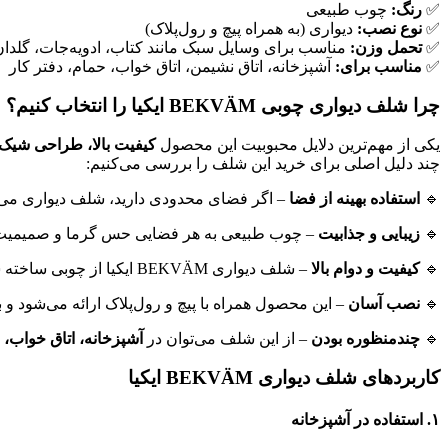
✅
رنگ:
چوب طبیعی
✅
نوع نصب:
دیواری (به همراه پیچ و رول‌پلاک)
✅
تحمل وزن:
مناسب برای وسایل سبک مانند کتاب، ادویه‌جات، گلدا
✅
مناسب برای:
آشپزخانه، اتاق نشیمن، اتاق خواب، حمام، دفتر کار
چرا شلف دیواری چوبی BEKVÄM ایکیا را انتخاب کنیم؟
یکی از مهم‌ترین دلایل محبوبیت این محصول
کیفیت بالا، طراحی شیک 
چند دلیل اصلی برای خرید این شلف را بررسی می‌کنیم:
🔹
استفاده بهینه از فضا
– اگر فضای محدودی دارید، شلف دیواری می‌توا
🔹
زیبایی و جذابیت
– چوب طبیعی به هر فضایی حس گرما و صمیمیت می
🔹
کیفیت و دوام بالا
– شلف دیواری BEKVÄM ایکیا از چوبی ساخته شده که
🔹
نصب آسان
– این محصول همراه با پیچ و رول‌پلاک ارائه می‌شود و ب
🔹
چندمنظوره بودن
– از این شلف می‌توان در
آشپزخانه، اتاق خواب،
کاربردهای شلف دیواری BEKVÄM ایکیا
۱. استفاده در آشپزخانه