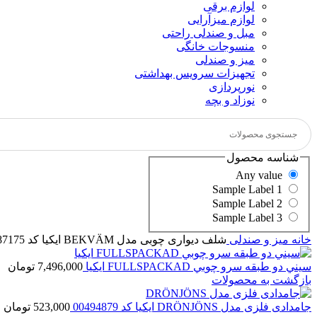
لوازم برقی
لوازم میزآرایی
مبل و صندلی راحتی
منسوجات خانگی
میز و صندلی
تجهیزات سرویس بهداشتی
نورپردازی
نوزاد و بچه
شناسه محصول
Any value
Sample Label 1
Sample Label 2
Sample Label 3
خانه
میز و صندلی
شلف دیواری چوبی مدل BEKVÄM ایکیا کد 20487175
سيني دو طبقه سرو چوبي FULLSPACKAD ايكيا
7,496,000
تومان
بازگشت به محصولات
جامدادی فلزی مدل DRÖNJÖNS ایکیا کد 00494879
523,000
تومان