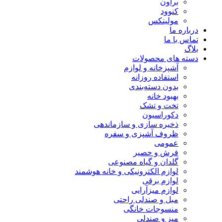
براون
کنوود
مولینکس
درباره ما
تماس با ما
بلاگ
دسته های محصولات
آشپزخانه و لوازم
استفاده روزانه
بدون دسته‌بندی
بهبود خانه
تخت و تشک
دکوراسیون
ذخیره سازی و سازماندهی
ظروف آشپزی و سفره
عمومی
فرش و حصیر
گلدان و گیاه مصنوعی
لوازم الکترونیکی و خانه هوشمند
لوازم برقی
لوازم میزآرایی
مبل و صندلی راحتی
منسوجات خانگی
میز و صندلی