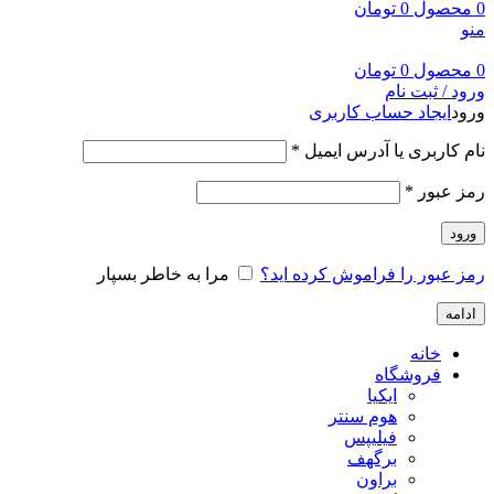
0
محصول
0
تومان
منو
0
محصول
0
تومان
ورود / ثبت نام
ورود
ایجاد حساب کاربری
نام کاربری یا آدرس ایمیل
*
رمز عبور
*
ورود
رمز عبور را فراموش کرده اید؟
مرا به خاطر بسپار
ادامه
خانه
فروشگاه
ایکیا
هوم سنتر
فیلیپس
برگهف
براون