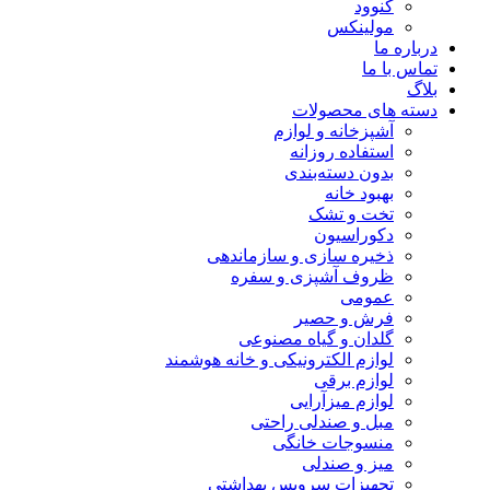
کنوود
مولینکس
درباره ما
تماس با ما
بلاگ
دسته های محصولات
آشپزخانه و لوازم
استفاده روزانه
بدون دسته‌بندی
بهبود خانه
تخت و تشک
دکوراسیون
ذخیره سازی و سازماندهی
ظروف آشپزی و سفره
عمومی
فرش و حصیر
گلدان و گیاه مصنوعی
لوازم الکترونیکی و خانه هوشمند
لوازم برقی
لوازم میزآرایی
مبل و صندلی راحتی
منسوجات خانگی
میز و صندلی
تجهیزات سرویس بهداشتی