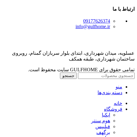
ارتباط با ما
09177626374
info@gulfhome.ir
عسلویه، میدان شهرداری، ابتدای بلوار سربازان گمنام، روبروی
ساختمان شهرداری، طبقه همکف
تمامی حقوق برای GULFHOME سایت محفوظ است.
جستجو
منو
دسته بندی‌ها
خانه
فروشگاه
ایکیا
هوم سنتر
فیلیپس
برگهف