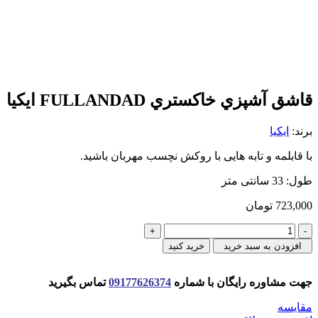
قاشق آشپزي خاكستري FULLANDAD ايكيا
برند:
ایکیا
با قابلمه و تابه هایی با روکش نچسب مهربان باشید.
طول: 33 سانتی متر
723,000
تومان
قاشق
آشپزي
افزودن به سبد خرید
خرید کنید
خاكستري
FULLANDAD
جهت مشاوره رایگان با شماره
09177626374
تماس بگیرید
ايكيا
عدد
مقایسه