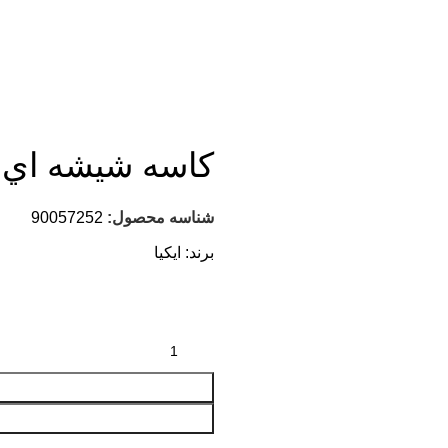
كاسه شيشه اي قطر 20 ANDA
شناسه محصول:
90057252
برند:
ایکیا