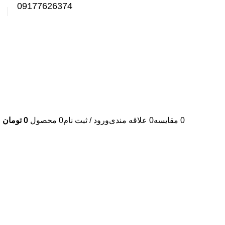
09177626374
0
مقایسه
0
علاقه مندی
ورود / ثبت نام
0
محصول
0
تومان