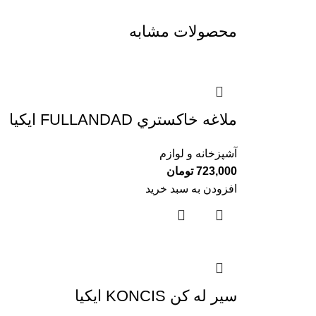
محصولات مشابه
ملاغه خاكستري FULLANDAD ايكيا
آشپزخانه و لوازم
723,000
تومان
افزودن به سبد خرید
سير له كن KONCIS ايكيا