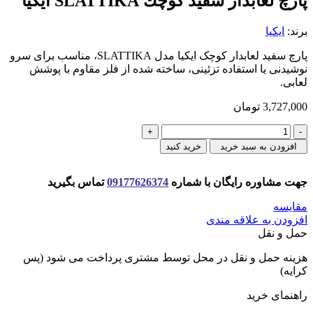
پارچ لعابدار سفيد كوچك SLATTIKA ايكيا
برند:
ایکیا
پارچ سفید لعابدار کوچک ایکیا مدل SLATTIKA، مناسب برای سرو
نوشیدنی یا استفاده تزئینی، ساخته شده از فلز مقاوم با پوشش
لعابی.
3,727,000
تومان
پارچ
لعابدار
افزودن به سبد خرید
خرید کنید
سفيد
كوچك
جهت مشاوره رایگان با شماره
09177626374
تماس بگیرید
SLATTIKA
ايكيا
مقایسه
عدد
افزودن به علاقه مندی
حمل و نقل
هزینه حمل و نقل در محل توسط مشتری پرداخت می شود (پس
کرایه)
راهنمای خرید