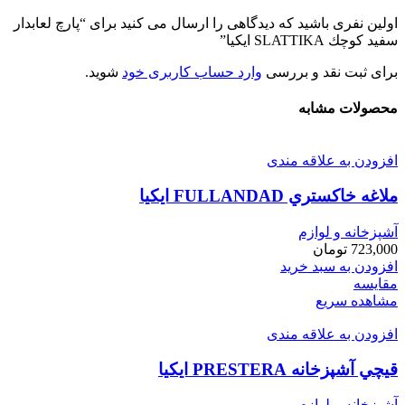
اولین نفری باشید که دیدگاهی را ارسال می کنید برای “پارچ لعابدار
سفيد كوچك SLATTIKA ايكيا”
برای ثبت نقد و بررسی
وارد حساب کاربری خود
شوید.
محصولات مشابه
افزودن به علاقه مندی
ملاغه خاكستري FULLANDAD ايكيا
آشپزخانه و لوازم
723,000
تومان
افزودن به سبد خرید
مقایسه
مشاهده سریع
افزودن به علاقه مندی
قيچي آشپزخانه PRESTERA ايكيا
آشپزخانه و لوازم