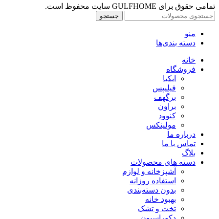
تمامی حقوق برای GULFHOME سایت محفوظ است.
جستجو
منو
دسته بندی‌ها
خانه
فروشگاه
ایکیا
فیلیپس
برگهف
براون
کنوود
مولینکس
درباره ما
تماس با ما
بلاگ
دسته های محصولات
آشپزخانه و لوازم
استفاده روزانه
بدون دسته‌بندی
بهبود خانه
تخت و تشک
دکوراسیون