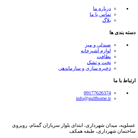
درباره ما
تماس با ما
بلاگ
دسته بندی ها
صندلی و میز
لوازم آشپزخانه
نظافت
تخت و تشک
ذخیره سازی و سازماندهی
ارتباط با ما
09177626374
info@gulfhome.ir
عسلویه، میدان شهرداری، ابتدای بلوار سربازان گمنام، روبروی
ساختمان شهرداری، طبقه همکف