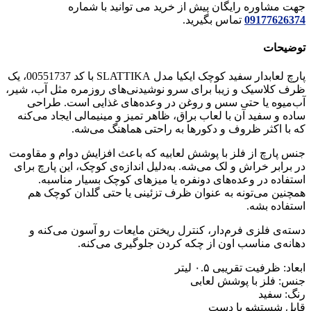
جهت مشاوره رایگان پیش از خرید می توانید با شماره
09177626374
تماس بگیرید.
توضیحات
پارچ لعابدار سفید کوچک ایکیا مدل SLATTIKA با کد 00551737، یک
ظرف کلاسیک و زیبا برای سرو نوشیدنی‌های روزمره مثل آب، شیر،
آب‌میوه یا حتی سس و روغن در وعده‌های غذایی است. طراحی
ساده و سفید آن با لعاب براق، ظاهر تمیز و مینیمالی ایجاد می‌کنه
که با اکثر ظروف و دکورها به راحتی هماهنگ می‌شه.
جنس پارچ از فلز با پوشش لعابیه که باعث افزایش دوام و مقاومت
در برابر خراش و لک می‌شه. به‌دلیل اندازه‌ی کوچک، این پارچ برای
استفاده در وعده‌های دونفره یا میزهای کوچک بسیار مناسبه.
همچنین می‌تونه به عنوان ظرف تزئینی یا حتی گلدان کوچک هم
استفاده بشه.
دسته‌ی فلزی فرم‌دار، کنترل ریختن مایعات رو آسون می‌کنه و
دهانه‌ی مناسب اون از چکه کردن جلوگیری می‌کنه.
ابعاد: ظرفیت تقریبی ۰.۵ لیتر
جنس: فلز با پوشش لعابی
رنگ: سفید
قابل شستشو با دست