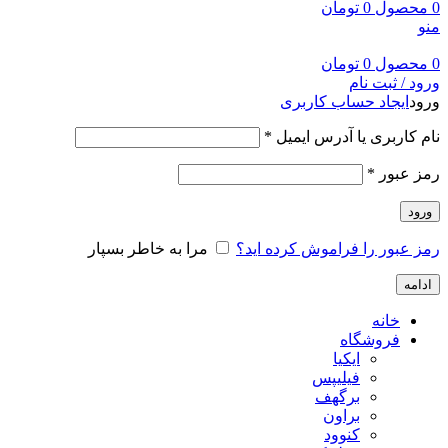
0
محصول
0
تومان
منو
0
محصول
0
تومان
ورود / ثبت نام
ورود
ایجاد حساب کاربری
نام کاربری یا آدرس ایمیل
*
رمز عبور
*
ورود
رمز عبور را فراموش کرده اید؟
مرا به خاطر بسپار
ادامه
خانه
فروشگاه
ایکیا
فیلیپس
برگهف
براون
کنوود