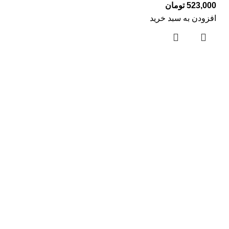
523,000
تومان
افزودن به سبد خرید
لینک های مفید
درباره ما
تماس با ما
بلاگ
دسته بندی ها
صندلی و میز