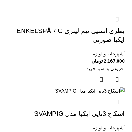
بطري استيل نيم ليتري ENKELSPÅRIG
ايكيا صورتي
آشپزخانه و لوازم
2,167,000
تومان
افزودن به سبد خرید
اسكاچ 3تايی ايكيا مدل SVAMPIG
آشپزخانه و لوازم