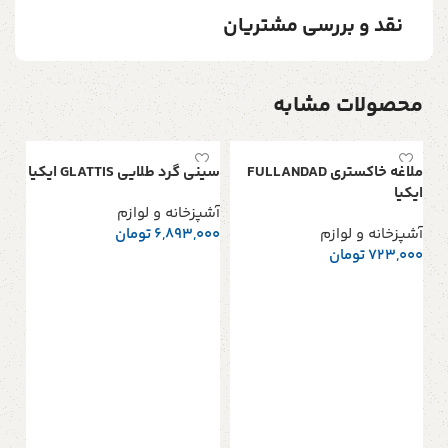
نقد و بررسی مشتریان
محصولات مشابه
ملاغه خاكستري FULLANDAD
سيني گرد طلايي GLATTIS ايكيا
ايكيا
آشپزخانه و لوازم
آشپزخانه و لوازم
6,893,000
تومان
723,000
تومان
افزودن به سبد خرید
افزودن به سبد خرید
جا ادويه 
آشپ
000
ا