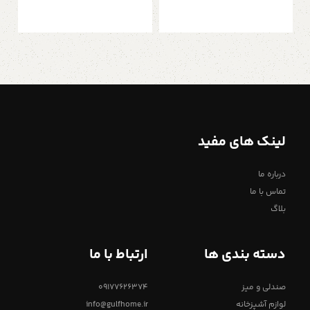
لینک های مفید
درباره ما
تماس با ما
بلاگ
دسته بندی ها
ارتباط با ما
صندلی و میز
09177626374
لوازم آشپزخانه
info@gulfhome.ir