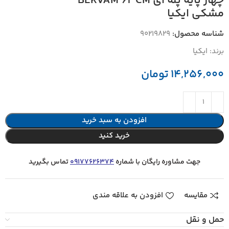
چهار پايه پله اي BEKVAM 63CM
مشكي ايكيا
شناسه محصول:
90219829
برند:
ایکیا
14,256,000
تومان
افزودن به سبد خرید
خرید کنید
جهت مشاوره رایگان با شماره
09177626374
تماس بگیرید
مقایسه
افزودن به علاقه مندی
حمل و نقل