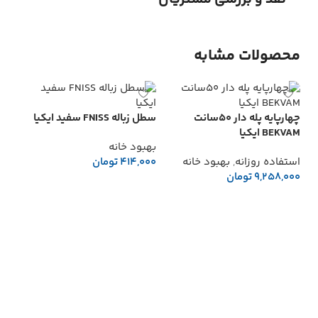
محصولات مشابه
چهارپایه پله دار 50سانت
سطل زباله FNISS سفيد ايكيا
BEKVAM ايكيا
بهبود خانه
استفاده روزانه
,
بهبود خانه
414,000
تومان
9,258,000
تومان
افزودن به سبد خرید
افزودن به سبد خرید
پادري SÖ
بهب
000
ا