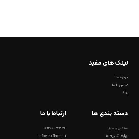
لینک های مفید
درباره ما
تماس با ما
بلاگ
دسته بندی ها
ارتباط با ما
صندلی و میز
09177626374
لوازم آشپزخانه
info@gulfhome.ir