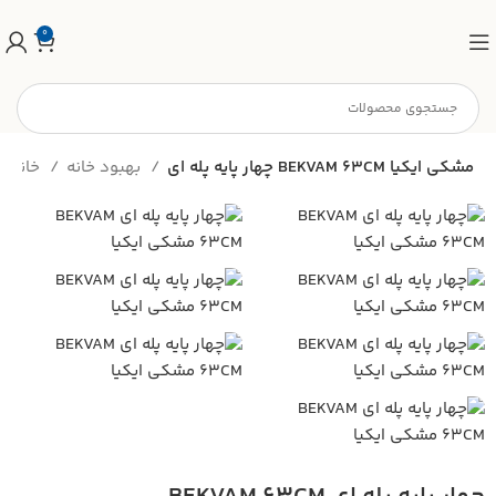
0
چهار پايه پله اي BEKVAM 63CM مشكي ايكيا
بهبود خانه
خانه