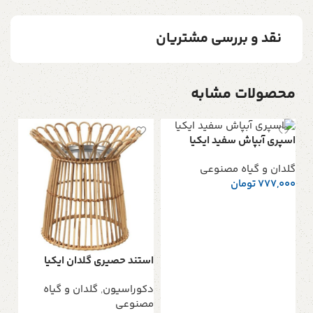
نقد و بررسی مشتریان
محصولات مشابه
اسپري آبپاش سفيد ايكيا
گلدان و گیاه مصنوعی
777,000
تومان
افزودن به سبد خرید
استند حصيري گلدان ايكيا
بوت
دکوراسیون
,
گلدان و گیاه
دکو
مصنوعی
مص