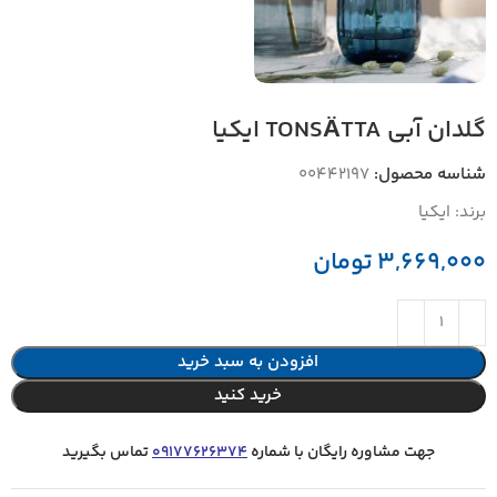
گلدان آبی TONSÄTTA ایکیا
شناسه محصول:
00442197
برند:
ایکیا
3,669,000
تومان
افزودن به سبد خرید
خرید کنید
جهت مشاوره رایگان با شماره
09177626374
تماس بگیرید