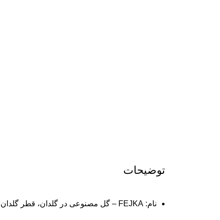
توضیحات
نام: FEJKA – گل مصنوعی در گلدان، قطر گلدان ~12 سانتی‌متر، مدل “tradescantia zebrina” به رنگ سبز.