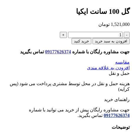
گل 100 سانت ايكيا
1,521,000
تومان
گل
100
افزودن به سبد خرید
خرید کنید
سانت
ايكيا
جهت مشاوره رایگان با شماره
09177626374
تماس بگیرید
عدد
مقایسه
افزودن به علاقه مندی
حمل و نقل
هزینه حمل و نقل در محل توسط مشتری پرداخت می شود (پس
کرایه)
راهنمای خرید
جهت مشاوره رایگان پیش از خرید می توانید با شماره
09177626374
تماس بگیرید.
توضیحات