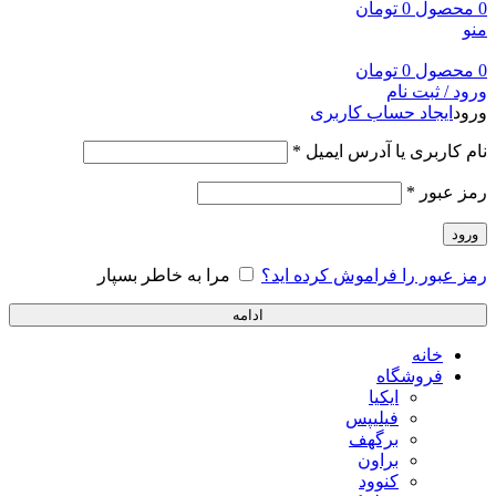
0
محصول
0
تومان
منو
0
محصول
0
تومان
ورود / ثبت نام
ورود
ایجاد حساب کاربری
نام کاربری یا آدرس ایمیل
*
رمز عبور
*
ورود
رمز عبور را فراموش کرده اید؟
مرا به خاطر بسپار
ادامه
خانه
فروشگاه
ایکیا
فیلیپس
برگهف
براون
کنوود