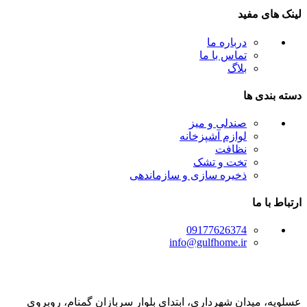
لینک های مفید
درباره ما
تماس با ما
بلاگ
دسته بندی ها
صندلی و میز
لوازم آشپزخانه
نظافت
تخت و تشک
ذخیره سازی و سازماندهی
ارتباط با ما
09177626374
info@gulfhome.ir
عسلویه، میدان شهرداری، ابتدای بلوار سربازان گمنام، روبروی