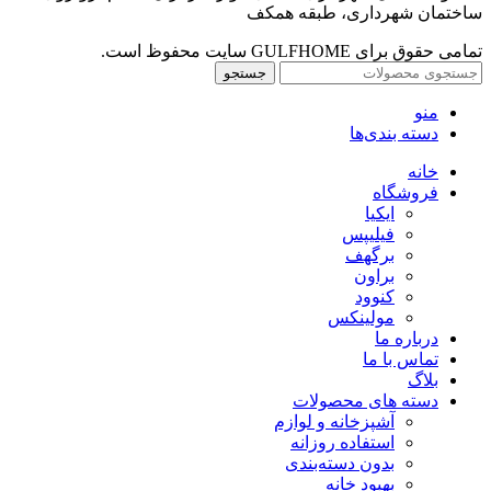
ساختمان شهرداری، طبقه همکف
تمامی حقوق برای GULFHOME سایت محفوظ است.
جستجو
منو
دسته بندی‌ها
خانه
فروشگاه
ایکیا
فیلیپس
برگهف
براون
کنوود
مولینکس
درباره ما
تماس با ما
بلاگ
دسته های محصولات
آشپزخانه و لوازم
استفاده روزانه
بدون دسته‌بندی
بهبود خانه