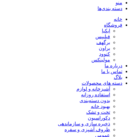
منو
دسته بندی‌ها
خانه
فروشگاه
ایکیا
فیلیپس
برگهف
براون
کنوود
مولینکس
درباره ما
تماس با ما
بلاگ
دسته های محصولات
آشپزخانه و لوازم
استفاده روزانه
بدون دسته‌بندی
بهبود خانه
تخت و تشک
دکوراسیون
ذخیره سازی و سازماندهی
ظروف آشپزی و سفره
عمومی