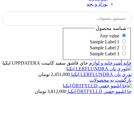
نوزاد و بچه
شناسه محصول
Any value
Sample Label 1
Sample Label 2
Sample Label 3
خانه
آشپزخانه و لوازم
جاي قاشق سفيد كابينت UPPDATERA ايكيا
توري نان LERFLUNDRA ايكيا
2,451,000
تومان
بازگشت به محصولات
جا ابليمو جفتي ÖRTFYLLD ايكيا
3,812,000
تومان