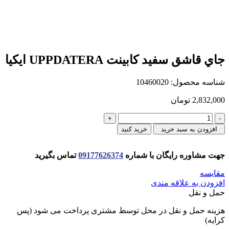
جاي قاشق سفيد كابينت UPPDATERA ايكيا
شناسه محصول:
10460020
2,832,000
تومان
جاي
قاشق
افزودن به سبد خرید
خرید کنید
سفيد
كابينت
جهت مشاوره رایگان با شماره
09177626374
تماس بگیرید
UPPDATERA
ايكيا
مقایسه
عدد
افزودن به علاقه مندی
حمل و نقل
هزینه حمل و نقل در محل توسط مشتری پرداخت می شود (پس
کرایه)