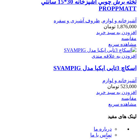
تخته برش چوبي آشپزخانه 30*15 سانتي
PROPPMATT
آشپزخانه و لوازم
,
ظروف آشپزی و سفره
1,876,000
تومان
افزودن به سبد خرید
مقایسه
مشاهده سریع
افزودن به علاقه مندی
اسكاچ 3تايی ايكيا مدل SVAMPIG
آشپزخانه و لوازم
523,000
تومان
افزودن به سبد خرید
مقایسه
مشاهده سریع
لینک های مفید
درباره ما
تماس با ما