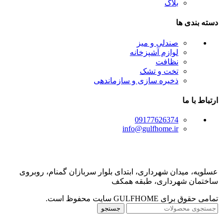
بلاگ
دسته بندی ها
صندلی و میز
لوازم آشپزخانه
نظافت
تخت و تشک
ذخیره سازی و سازماندهی
ارتباط با ما
09177626374
info@gulfhome.ir
عسلویه، میدان شهرداری، ابتدای بلوار سربازان گمنام، روبروی
ساختمان شهرداری، طبقه همکف
تمامی حقوق برای GULFHOME سایت محفوظ است.
جستجو