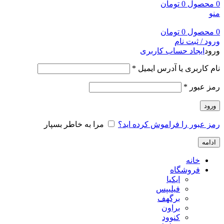
0
محصول
0
تومان
منو
0
محصول
0
تومان
ورود / ثبت نام
ورود
ایجاد حساب کاربری
نام کاربری یا آدرس ایمیل
*
رمز عبور
*
ورود
رمز عبور را فراموش کرده اید؟
مرا به خاطر بسپار
ادامه
خانه
فروشگاه
ایکیا
فیلیپس
برگهف
براون
کنوود