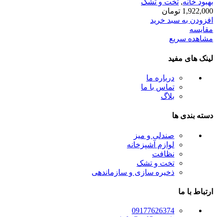
بهبود خانه
,
تخت و تشک
1,922,000
تومان
افزودن به سبد خرید
مقایسه
مشاهده سریع
لینک های مفید
درباره ما
تماس با ما
بلاگ
دسته بندی ها
صندلی و میز
لوازم آشپزخانه
نظافت
تخت و تشک
ذخیره سازی و سازماندهی
ارتباط با ما
09177626374