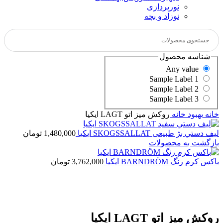
نورپردازی
نوزاد و بچه
شناسه محصول
Any value
Sample Label 1
Sample Label 2
Sample Label 3
خانه
بهبود خانه
روكش ميز اتو LAGT ايكيا
ليف دستي بژ طبیعی SKOGSSALLAT ايكيا
1,480,000
تومان
بازگشت به محصولات
باکس کرم رنگ BARNDRÖM ایکیا
3,762,000
تومان
روكش ميز اتو LAGT ايكيا