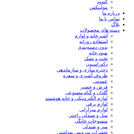
کنوود
مولینکس
درباره ما
تماس با ما
بلاگ
دسته های محصولات
آشپزخانه و لوازم
استفاده روزانه
بدون دسته‌بندی
بهبود خانه
تخت و تشک
دکوراسیون
ذخیره سازی و سازماندهی
ظروف آشپزی و سفره
عمومی
فرش و حصیر
گلدان و گیاه مصنوعی
لوازم الکترونیکی و خانه هوشمند
لوازم برقی
لوازم میزآرایی
مبل و صندلی راحتی
منسوجات خانگی
میز و صندلی
تجهیزات سرویس بهداشتی