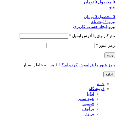
0
محصول
0
تومان
منو
0
محصول
0
تومان
ورود / ثبت نام
ورود
ایجاد حساب کاربری
نام کاربری یا آدرس ایمیل
*
رمز عبور
*
ورود
رمز عبور را فراموش کرده اید؟
مرا به خاطر بسپار
ادامه
خانه
فروشگاه
ایکیا
هوم سنتر
فیلیپس
برگهف
براون