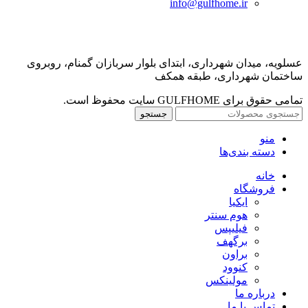
info@gulfhome.ir
عسلویه، میدان شهرداری، ابتدای بلوار سربازان گمنام، روبروی
ساختمان شهرداری، طبقه همکف
تمامی حقوق برای GULFHOME سایت محفوظ است.
جستجو
منو
دسته بندی‌ها
خانه
فروشگاه
ایکیا
هوم سنتر
فیلیپس
برگهف
براون
کنوود
مولینکس
درباره ما
تماس با ما