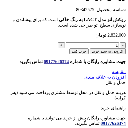
شناسه محصول:
80342575
روکش اتو مدل LAGT به رنگ خاکی
است که برای پوشاندن و
نوسازی سطح اتو طراحی شده است.
2,832,000
تومان
روكش
ميز
افزودن به سبد خرید
خرید کنید
اتو
LAGT
جهت مشاوره رایگان با شماره
09177626374
تماس بگیرید
ايكيا
عدد
مقایسه
افزودن به علاقه مندی
حمل و نقل
هزینه حمل و نقل در محل توسط مشتری پرداخت می شود (پس
کرایه)
راهنمای خرید
جهت مشاوره رایگان پیش از خرید می توانید با شماره
09177626374
تماس بگیرید.