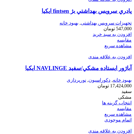
پادري سرويس بهداشتي بژ fintsen ايكيا
تجهیزات سرویس بهداشتی
,
بهبود خانه
547,000
تومان
افزودن به سبد خرید
مقایسه
مشاهده سریع
افزودن به علاقه مندی
آباژور ايستاده مشكي/سفید NAVLINGE ايكيا
بهبود خانه
,
دکوراسیون
,
نورپردازی
17,424,000
تومان
سفید
مشکی
انتخاب گزینه ها
مقایسه
مشاهده سریع
اتمام موجودی
افزودن به علاقه مندی