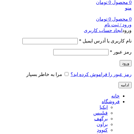
0
محصول
0
تومان
منو
0
محصول
0
تومان
ورود / ثبت نام
ورود
ایجاد حساب کاربری
نام کاربری یا آدرس ایمیل
*
رمز عبور
*
ورود
رمز عبور را فراموش کرده اید؟
مرا به خاطر بسپار
ادامه
خانه
فروشگاه
ایکیا
فیلیپس
برگهف
براون
کنوود