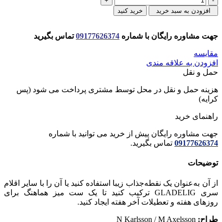
كاسه
افزودن به سبد خرید
خرید کنید
خورشتي
سراميكي
جهت مشاوره رایگان با شماره
09177626374
تماس بگیرید
4
عددي
مقایسه
ايكيا
افزودن به علاقه مندی
عدد
حمل و نقل
هزینه حمل و نقل در محل توسط مشتری پرداخت می شود (پس
کرایه)
راهنمای خرید
جهت مشاوره رایگان پیش از خرید می توانید با شماره
09177626374
تماس بگیرید.
توضیحات
از آن به‌عنوان یک نقطه‌جذاب زیبا استفاده کنید یا آن را با سایر اقلام
سری GLADELIG ترکیب کنید تا یک ست میز هماهنگ برای
روزهای هفته و تعطیلات آخر هفته ایجاد کنید.
طراح:
N Karlsson / M Axelsson