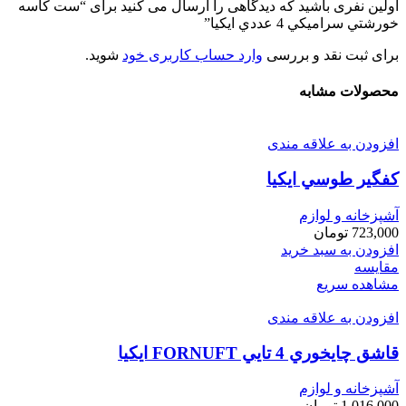
اولین نفری باشید که دیدگاهی را ارسال می کنید برای “ست كاسه
خورشتي سراميكي 4 عددي ايكيا”
برای ثبت نقد و بررسی
وارد حساب کاربری خود
شوید.
محصولات مشابه
افزودن به علاقه مندی
كفگير طوسي ايكيا
آشپزخانه و لوازم
723,000
تومان
افزودن به سبد خرید
مقایسه
مشاهده سریع
افزودن به علاقه مندی
قاشق چايخوري 4 تايي FORNUFT ايكيا
آشپزخانه و لوازم
1,016,000
تومان