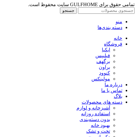
تمامی حقوق برای GULFHOME سایت محفوظ است.
جستجو
منو
دسته بندی‌ها
خانه
فروشگاه
ایکیا
فیلیپس
برگهف
براون
کنوود
مولینکس
درباره ما
تماس با ما
بلاگ
دسته های محصولات
آشپزخانه و لوازم
استفاده روزانه
بدون دسته‌بندی
بهبود خانه
تخت و تشک
دکوراسیون