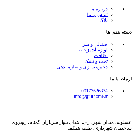
درباره ما
تماس با ما
بلاگ
دسته بندی ها
صندلی و میز
لوازم آشپزخانه
نظافت
تخت و تشک
ذخیره سازی و سازماندهی
ارتباط با ما
09177626374
info@gulfhome.ir
عسلویه، میدان شهرداری، ابتدای بلوار سربازان گمنام، روبروی
ساختمان شهرداری، طبقه همکف