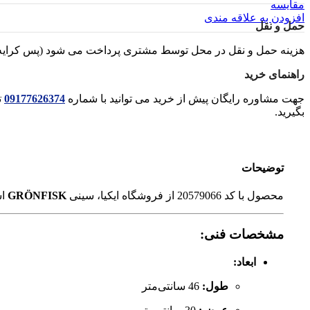
مقایسه
افزودن به علاقه مندی
حمل و نقل
هزینه حمل و نقل در محل توسط مشتری پرداخت می شود (پس کرایه
راهنمای خرید
جهت مشاوره رایگان پیش از خرید می توانید با شماره
09177626374
ت
بگیرید.
توضیحات
محصول با کد 20579066 از فروشگاه ایکیا، سینی
GRÖNFISK
اس
مشخصات فنی:
ابعاد:
طول:
46 سانتی‌متر