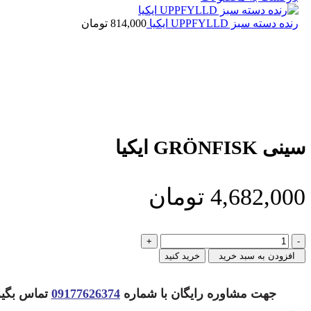
رنده دسته سبز UPPFYLLD ايكيا
814,000
تومان
سینی GRÖNFISK ایکیا
4,682,000
تومان
سینی
GRÖNFISK
افزودن به سبد خرید
خرید کنید
ایکیا
عدد
جهت مشاوره رایگان با شماره
09177626374
تماس بگیر