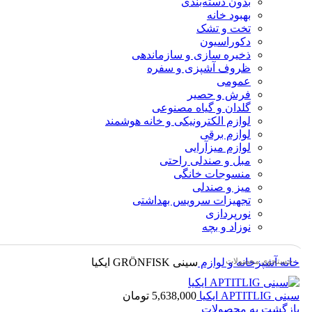
بدون دسته‌بندی
بهبود خانه
تخت و تشک
دکوراسیون
ذخیره سازی و سازماندهی
ظروف آشپزی و سفره
عمومی
فرش و حصیر
گلدان و گیاه مصنوعی
لوازم الکترونیکی و خانه هوشمند
لوازم برقی
لوازم میزآرایی
مبل و صندلی راحتی
منسوجات خانگی
میز و صندلی
تجهیزات سرویس بهداشتی
نورپردازی
نوزاد و بچه
خانه
آشپزخانه و لوازم
سینی GRÖNFISK ایکیا
سینی APTITLIG ایکیا
5,638,000
تومان
بازگشت به محصولات