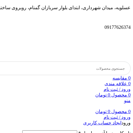
عسلویه، میدان شهرداری، ابتدای بلوار سربازان گمنام، روبروی سا
09177626374
0
مقایسه
0
علاقه مندی
ورود / ثبت نام
0
محصول
0
تومان
منو
0
محصول
0
تومان
ورود / ثبت نام
ورود
ایجاد حساب کاربری