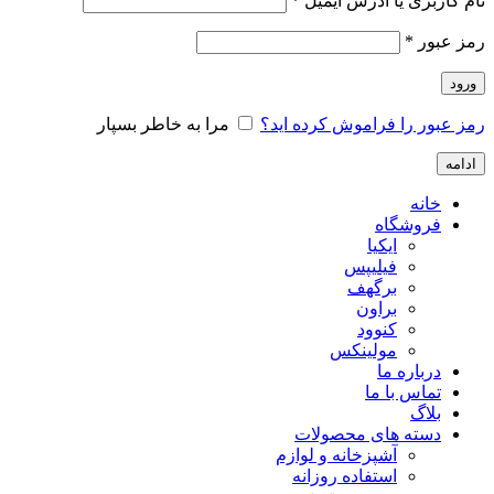
نام کاربری یا آدرس ایمیل
*
رمز عبور
*
ورود
رمز عبور را فراموش کرده اید؟
مرا به خاطر بسپار
ادامه
خانه
فروشگاه
ایکیا
فیلیپس
برگهف
براون
کنوود
مولینکس
درباره ما
تماس با ما
بلاگ
دسته های محصولات
آشپزخانه و لوازم
استفاده روزانه