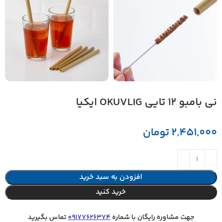
ني بامبو 12 تايي OKUVLIG ايكيا
2,451,000
تومان
افزودن به سبد خرید
خرید کنید
جهت مشاوره رایگان با شماره
09177626374
تماس بگیرید