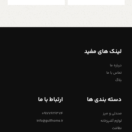
لینک های مفید
درباره ما
تماس با ما
بلاگ
دسته بندی ها
ارتباط با ما
صندلی و میز
09177626374
لوازم آشپزخانه
info@gulfhome.ir
نظافت