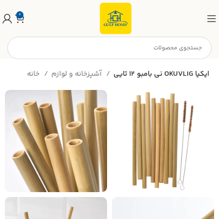
0
ني بامبو 12 تايي OKUVLIG ايكيا
آشپزخانه و لوازم
خانه