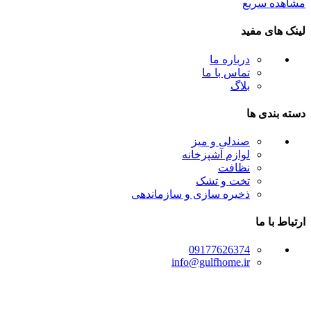
مشاهده سریع
لینک های مفید
درباره ما
تماس با ما
بلاگ
دسته بندی ها
صندلی و میز
لوازم آشپزخانه
نظافت
تخت و تشک
ذخیره سازی و سازماندهی
ارتباط با ما
09177626374
info@gulfhome.ir