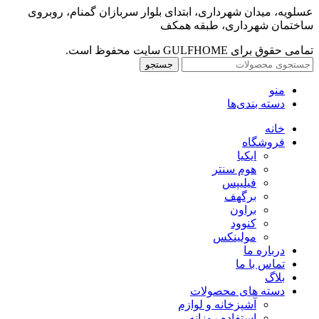
عسلویه، میدان شهرداری، ابتدای بلوار سربازان گمنام، روبروی
ساختمان شهرداری، طبقه همکف
تمامی حقوق برای GULFHOME سایت محفوظ است.
جستجو
منو
دسته بندی‌ها
خانه
فروشگاه
ایکیا
هوم سنتر
فیلیپس
برگهف
براون
کنوود
مولینکس
درباره ما
تماس با ما
بلاگ
دسته های محصولات
آشپزخانه و لوازم
استفاده روزانه