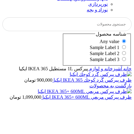
نورپردازی
نوزاد و بچه
شناسه محصول
Any value
Sample Label 1
Sample Label 2
Sample Label 3
خانه
آشپزخانه و لوازم
پيركس 1L مستطيل IKEA 365 ايكيا
ظرف پيركس گرد كوچك IKEA 365 ايكيا
900,000
تومان
بازگشت به محصولات
ظرف پيركس مربعي IKEA 365+ 600ML ايكيا
1,099,000
تومان