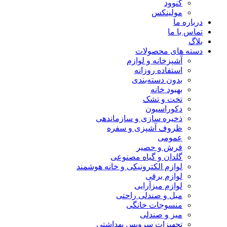
کنوود
مولینکس
درباره ما
تماس با ما
بلاگ
دسته های محصولات
آشپزخانه و لوازم
استفاده روزانه
بدون دسته‌بندی
بهبود خانه
تخت و تشک
دکوراسیون
ذخیره سازی و سازماندهی
ظروف آشپزی و سفره
عمومی
فرش و حصیر
گلدان و گیاه مصنوعی
لوازم الکترونیکی و خانه هوشمند
لوازم برقی
لوازم میزآرایی
مبل و صندلی راحتی
منسوجات خانگی
میز و صندلی
تجهیزات سرویس بهداشتی