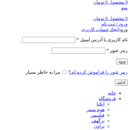
0
محصول
0
تومان
منو
0
محصول
0
تومان
ورود / ثبت نام
ورود
ایجاد حساب کاربری
نام کاربری یا آدرس ایمیل
*
رمز عبور
*
ورود
رمز عبور را فراموش کرده اید؟
مرا به خاطر بسپار
ادامه
خانه
فروشگاه
ایکیا
هوم سنتر
فیلیپس
برگهف
براون