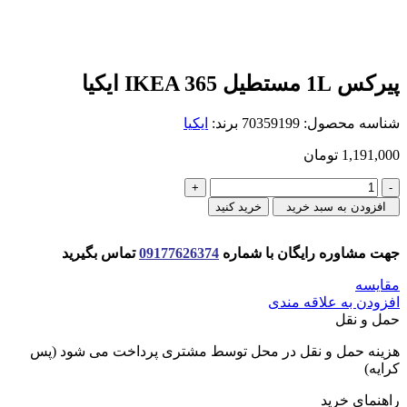
پيركس 1L مستطيل IKEA 365 ايكيا
شناسه محصول:
70359199
برند:
ایکیا
1,191,000
تومان
پيركس
1L
افزودن به سبد خرید
خرید کنید
مستطيل
IKEA
365
جهت مشاوره رایگان با شماره
09177626374
تماس بگیرید
ايكيا
مقایسه
عدد
افزودن به علاقه مندی
حمل و نقل
هزینه حمل و نقل در محل توسط مشتری پرداخت می شود (پس
کرایه)
راهنمای خرید