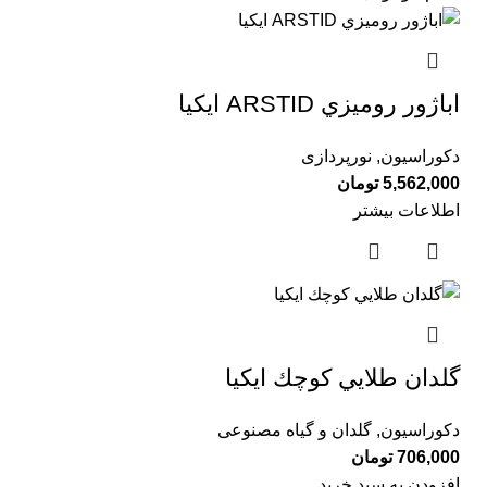
اباژور روميزي ARSTID ايكيا
دکوراسیون
,
نورپردازی
5,562,000
تومان
اطلاعات بیشتر
گلدان طلايي كوچك ايكيا
دکوراسیون
,
گلدان و گیاه مصنوعی
706,000
تومان
افزودن به سبد خرید