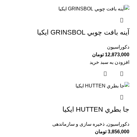
آينه بافت چوبي GRINSBOL ايكيا
دکوراسیون
12,873,000
تومان
افزودن به سبد خرید
جا بطري HUTTEN ايكيا
دکوراسیون
,
ذخیره سازی و سازماندهی
3,856,000
تومان