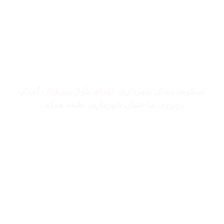
تخت و تشک
ذخیره سازی و سازماندهی
عسلویه، میدان شهرداری، ابتدای بلوار سربازان گمنام،
روبروی ساختمان شهرداری، طبقه همکف
تمامی حقوق برای GULFHOME سایت محفوظ است.